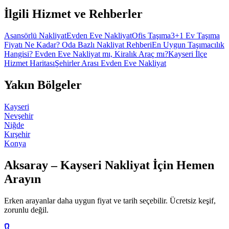
İlgili Hizmet ve Rehberler
Asansörlü Nakliyat
Evden Eve Nakliyat
Ofis Taşıma
3+1 Ev Taşıma
Fiyatı Ne Kadar? Oda Bazlı Nakliyat Rehberi
En Uygun Taşımacılık
Hangisi? Evden Eve Nakliyat mı, Kiralık Araç mı?
Kayseri İlçe
Hizmet Haritası
Şehirler Arası Evden Eve Nakliyat
Yakın Bölgeler
Kayseri
Nevşehir
Niğde
Kırşehir
Konya
Aksaray – Kayseri Nakliyat İçin Hemen
Arayın
Erken arayanlar daha uygun fiyat ve tarih seçebilir. Ücretsiz keşif,
zorunlu değil.