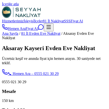
İçeriğe atla
Hizmetlerimiz
İşleyiş
İlçeler
81 İl Nakliyat
SSS
Fiyat Al
Hemen Ara
Fiyat Al
Ana Sayfa
/
81 İl Evden Eve Nakliyat
/
Aksaray Evden Eve
Nakliyat
Aksaray Kayseri Evden Eve Nakliyat
Ücretsiz keşif ve anında fiyat için hemen arayın. 30 saniyede net
teklif.
📞 Hemen Ara – 0555 021 30 29
0555 021 30 29
Mesafe
150
km