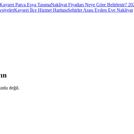
Kayseri Parça Eşya Taşıma
Nakliyat Fiyatları Neye Göre Belirlenir? 2
vsiyeler
Kayseri İlçe Hizmet Haritası
Şehirler Arası Evden Eve Nakliyat
ın
unlu değil.