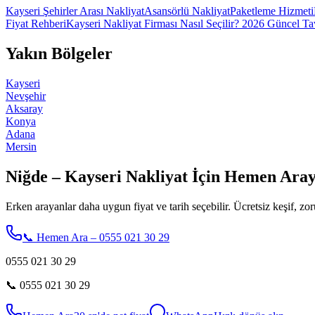
Kayseri Şehirler Arası Nakliyat
Asansörlü Nakliyat
Paketleme Hizmeti
Fiyat Rehberi
Kayseri Nakliyat Firması Nasıl Seçilir? 2026 Güncel Ta
Yakın Bölgeler
Kayseri
Nevşehir
Aksaray
Konya
Adana
Mersin
Niğde – Kayseri Nakliyat İçin Hemen Aray
Erken arayanlar daha uygun fiyat ve tarih seçebilir. Ücretsiz keşif, zor
📞 Hemen Ara – 0555 021 30 29
0555 021 30 29
📞
0555 021 30 29