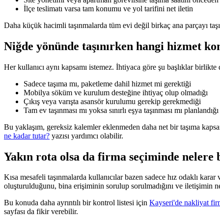
İlçe teslimatı varsa tam konumu ve yol tarifini net iletin
Daha küçük hacimli taşınmalarda tüm evi değil birkaç ana parçayı taş
Niğde yönünde taşınırken hangi hizmet k
Her kullanıcı aynı kapsamı istemez. İhtiyaca göre şu başlıklar birlikte d
Sadece taşıma mı, paketleme dahil hizmet mi gerektiği
Mobilya söküm ve kurulum desteğine ihtiyaç olup olmadığı
Çıkış veya varışta asansör kurulumu gerekip gerekmediği
Tam ev taşınması mı yoksa sınırlı eşya taşınması mı planlandığı
Bu yaklaşım, gereksiz kalemler eklenmeden daha net bir taşıma kapsa
ne kadar tutar?
yazısı yardımcı olabilir.
Yakın rota olsa da firma seçiminde nelere 
Kısa mesafeli taşınmalarda kullanıcılar bazen sadece hız odaklı karar v
oluşturulduğunu, bina erişiminin sorulup sorulmadığını ve iletişimin n
Bu konuda daha ayrıntılı bir kontrol listesi için
Kayseri'de nakliyat fir
sayfası da fikir verebilir.