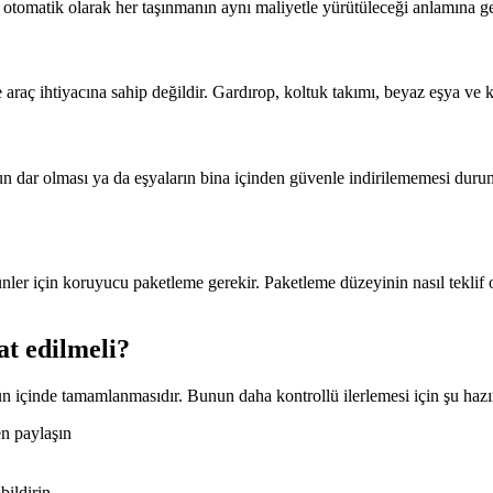
ı otomatik olarak her taşınmanın aynı maliyetle yürütüleceği anlamına g
e araç ihtiyacına sahip değildir. Gardırop, koltuk takımı, beyaz eşya ve k
n dar olması ya da eşyaların bina içinden güvenle indirilememesi duru
nler için koruyucu paketleme gerekir. Paketleme düzeyinin nasıl teklif
at edilmeli?
gün içinde tamamlanmasıdır. Bunun daha kontrollü ilerlemesi için şu hazır
en paylaşın
bildirin