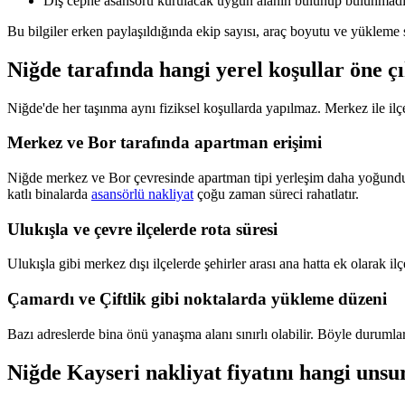
Dış cephe asansörü kurulacak uygun alanın bulunup bulunmadı
Bu bilgiler erken paylaşıldığında ekip sayısı, araç boyutu ve yükleme s
Niğde tarafında hangi yerel koşullar öne ç
Niğde'de her taşınma aynı fiziksel koşullarda yapılmaz. Merkez ile ilçe s
Merkez ve Bor tarafında apartman erişimi
Niğde merkez ve Bor çevresinde apartman tipi yerleşim daha yoğundu
katlı binalarda
asansörlü nakliyat
çoğu zaman süreci rahatlatır.
Ulukışla ve çevre ilçelerde rota süresi
Ulukışla gibi merkez dışı ilçelerde şehirler arası ana hatta ek olarak
Çamardı ve Çiftlik gibi noktalarda yükleme düzeni
Bazı adreslerde bina önü yanaşma alanı sınırlı olabilir. Böyle durum
Niğde Kayseri nakliyat fiyatını hangi unsur