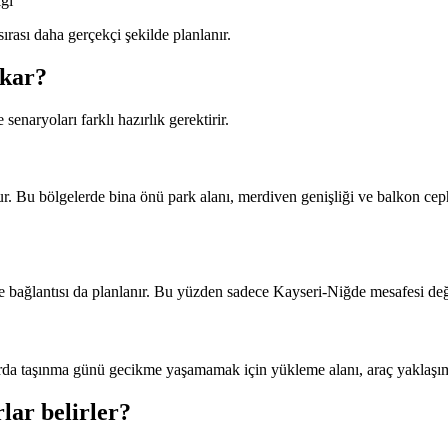
ğı
ırası daha gerçekçi şekilde planlanır.
ıkar?
enaryoları farklı hazırlık gerektirir.
r. Bu bölgelerde bina önü park alanı, merdiven genişliği ve balkon ce
 ilçe bağlantısı da planlanır. Bu yüzden sadece Kayseri-Niğde mesafesi d
larda taşınma günü gecikme yaşamamak için yükleme alanı, araç yaklaşımı
lar belirler?