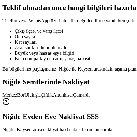
Teklif almadan önce hangi bilgileri hazırl
Telefon veya WhatsApp üzerinden ilk değerlendirme yapılırken şu bilgil
Çıkış ilçesi ve varış ilçesi
Oda sayısı
Kat sayıları
Asansör kurulumu ihtimali
Büyük veya hassas eşya bilgisi
Bina önü park ya da araç yanaşma kısıtı
Bu bilgileri net paylaşmanız, Niğde ile Kayseri arasındaki taşıma planı
Niğde
Semtlerinde Nakliyat
Merkez
Bor
Ulukışla
Çiftlik
Altunhisar
Çamardı
Niğde Evden Eve Nakliyat SSS
Niğde–Kayseri arası nakliyat hakkında sık sorulan sorular