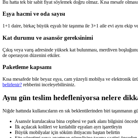
Bu hatta tek bir sabit fiyat söylemek doğru olmaz. Kısa mesafe olmas
Eşya hacmi ve oda sayısı
1+1 daire, birkaç büyük eşyalı bir taşınma ile 3+1 aile evi aynı ekip v
Kat durumu ve asansör gereksinimi
Çıkış veya varış adresinde yüksek kat bulunması, merdiven boşluğunu
de operasyon düzenini etkiler.
Paketleme kapsamı
Kısa mesafede bile beyaz eşya, cam yüzeyli mobilya ve elektronik ürü
belirlenir?
rehberini inceleyebilirsiniz.
Aynı gün teslim hedefleniyorsa nelere dikk
Niğde hattında kullanıcıların en sık beklentilerinden biri taşınmanın 
Asansör kurulacaksa bina cephesi ve park alanı bilgisini önced
İlk açılacak kolileri ve kırılabilir eşyaları ayrı işaretleyin
Büyük mobilyalar için söküm ihtiyacını baştan belirtin
Site yönetimi veya apartman görevlisine taşıma saatini önceden 