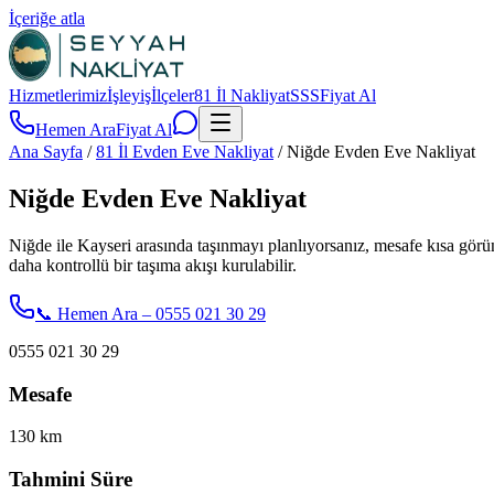
İçeriğe atla
Hizmetlerimiz
İşleyiş
İlçeler
81 İl Nakliyat
SSS
Fiyat Al
Hemen Ara
Fiyat Al
Ana Sayfa
/
81 İl Evden Eve Nakliyat
/
Niğde Evden Eve Nakliyat
Niğde Evden Eve Nakliyat
Niğde ile Kayseri arasında taşınmayı planlıyorsanız, mesafe kısa görün
daha kontrollü bir taşıma akışı kurulabilir.
📞 Hemen Ara – 0555 021 30 29
0555 021 30 29
Mesafe
130
km
Tahmini Süre