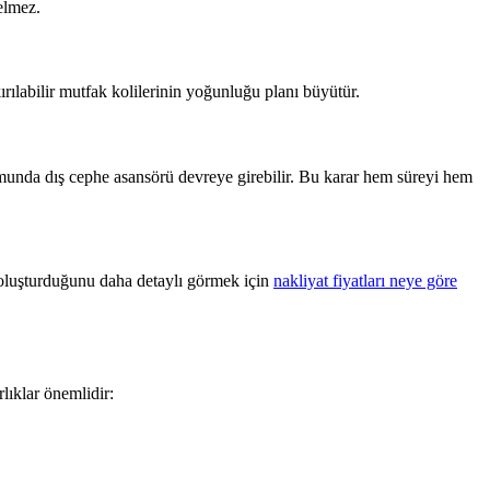
elmez.
ırılabilir mutfak kolilerinin yoğunluğu planı büyütür.
munda dış cephe asansörü devreye girebilir. Bu karar hem süreyi hem
 oluşturduğunu daha detaylı görmek için
nakliyat fiyatları neye göre
lıklar önemlidir: