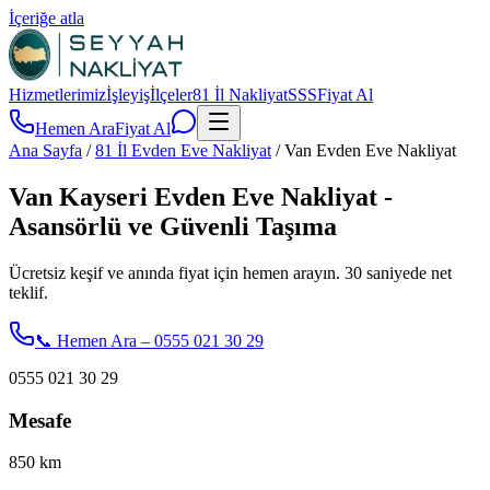
İçeriğe atla
Hizmetlerimiz
İşleyiş
İlçeler
81 İl Nakliyat
SSS
Fiyat Al
Hemen Ara
Fiyat Al
Ana Sayfa
/
81 İl Evden Eve Nakliyat
/
Van Evden Eve Nakliyat
Van Kayseri Evden Eve Nakliyat -
Asansörlü ve Güvenli Taşıma
Ücretsiz keşif ve anında fiyat için hemen arayın. 30 saniyede net
teklif.
📞 Hemen Ara – 0555 021 30 29
0555 021 30 29
Mesafe
850
km