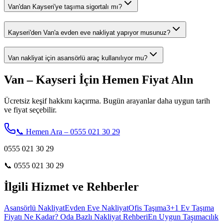
Van'dan Kayseri'ye taşıma sigortalı mı?
Kayseri'den Van'a evden eve nakliyat yapıyor musunuz?
Van nakliyat için asansörlü araç kullanılıyor mu?
Van – Kayseri İçin Hemen Fiyat Alın
Ücretsiz keşif hakkını kaçırma. Bugün arayanlar daha uygun tarih
ve fiyat seçebilir.
📞 Hemen Ara – 0555 021 30 29
0555 021 30 29
📞
0555 021 30 29
İlgili Hizmet ve Rehberler
Asansörlü Nakliyat
Evden Eve Nakliyat
Ofis Taşıma
3+1 Ev Taşıma
Fiyatı Ne Kadar? Oda Bazlı Nakliyat Rehberi
En Uygun Taşımacılık