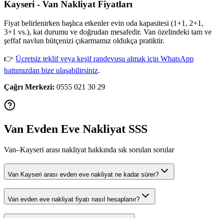
Kayseri - Van Nakliyat Fiyatları
Fiyat belirlenirken başlıca etkenler evin oda kapasitesi (1+1, 2+1,
3+1 vs.), kat durumu ve doğrudan mesafedir. Van özelindeki tam ve
şeffaf navlun bütçenizi çıkarmamız oldukça pratiktir.
👉
Ücretsiz teklif veya keşif randevusu almak için WhatsApp
hattımızdan bize ulaşabilirsiniz
.
Çağrı Merkezi:
0555 021 30 29
Van Evden Eve Nakliyat SSS
Van–Kayseri arası nakliyat hakkında sık sorulan sorular
Van Kayseri arası evden eve nakliyat ne kadar sürer?
Van evden eve nakliyat fiyatı nasıl hesaplanır?