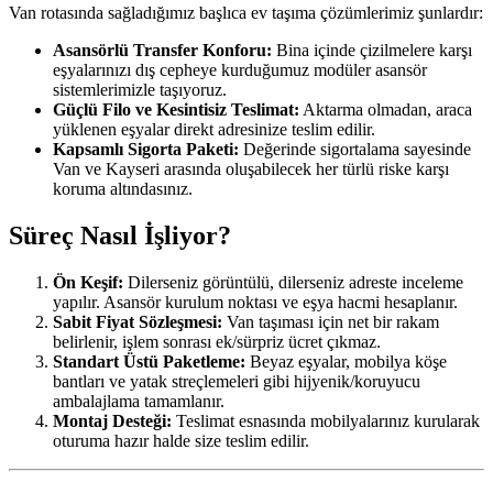
Van rotasında sağladığımız başlıca ev taşıma çözümlerimiz şunlardır:
Asansörlü Transfer Konforu:
Bina içinde çizilmelere karşı
eşyalarınızı dış cepheye kurduğumuz modüler asansör
sistemlerimizle taşıyoruz.
Güçlü Filo ve Kesintisiz Teslimat:
Aktarma olmadan, araca
yüklenen eşyalar direkt adresinize teslim edilir.
Kapsamlı Sigorta Paketi:
Değerinde sigortalama sayesinde
Van ve Kayseri arasında oluşabilecek her türlü riske karşı
koruma altındasınız.
Süreç Nasıl İşliyor?
Ön Keşif:
Dilerseniz görüntülü, dilerseniz adreste inceleme
yapılır. Asansör kurulum noktası ve eşya hacmi hesaplanır.
Sabit Fiyat Sözleşmesi:
Van taşıması için net bir rakam
belirlenir, işlem sonrası ek/sürpriz ücret çıkmaz.
Standart Üstü Paketleme:
Beyaz eşyalar, mobilya köşe
bantları ve yatak streçlemeleri gibi hijyenik/koruyucu
ambalajlama tamamlanır.
Montaj Desteği:
Teslimat esnasında mobilyalarınız kurularak
oturuma hazır halde size teslim edilir.