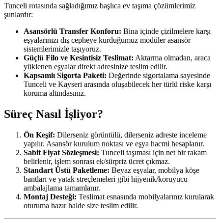
Tunceli rotasında sağladığımız başlıca ev taşıma çözümlerimiz
şunlardır:
Asansörlü Transfer Konforu:
Bina içinde çizilmelere karşı
eşyalarınızı dış cepheye kurduğumuz modüler asansör
sistemlerimizle taşıyoruz.
Güçlü Filo ve Kesintisiz Teslimat:
Aktarma olmadan, araca
yüklenen eşyalar direkt adresinize teslim edilir.
Kapsamlı Sigorta Paketi:
Değerinde sigortalama sayesinde
Tunceli ve Kayseri arasında oluşabilecek her türlü riske karşı
koruma altındasınız.
Süreç Nasıl İşliyor?
Ön Keşif:
Dilerseniz görüntülü, dilerseniz adreste inceleme
yapılır. Asansör kurulum noktası ve eşya hacmi hesaplanır.
Sabit Fiyat Sözleşmesi:
Tunceli taşıması için net bir rakam
belirlenir, işlem sonrası ek/sürpriz ücret çıkmaz.
Standart Üstü Paketleme:
Beyaz eşyalar, mobilya köşe
bantları ve yatak streçlemeleri gibi hijyenik/koruyucu
ambalajlama tamamlanır.
Montaj Desteği:
Teslimat esnasında mobilyalarınız kurularak
oturuma hazır halde size teslim edilir.