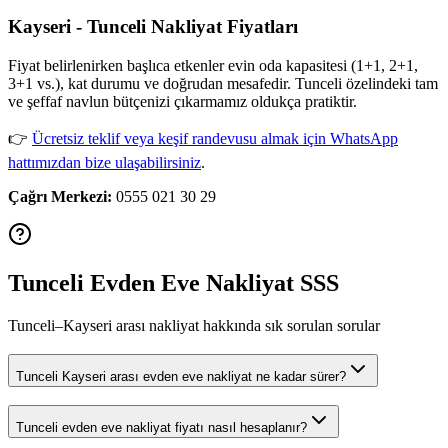
Kayseri - Tunceli Nakliyat Fiyatları
Fiyat belirlenirken başlıca etkenler evin oda kapasitesi (1+1, 2+1,
3+1 vs.), kat durumu ve doğrudan mesafedir. Tunceli özelindeki tam
ve şeffaf navlun bütçenizi çıkarmamız oldukça pratiktir.
👉
Ücretsiz teklif veya keşif randevusu almak için WhatsApp
hattımızdan bize ulaşabilirsiniz
.
Çağrı Merkezi:
0555 021 30 29
Tunceli Evden Eve Nakliyat SSS
Tunceli–Kayseri arası nakliyat hakkında sık sorulan sorular
Tunceli Kayseri arası evden eve nakliyat ne kadar sürer?
Tunceli evden eve nakliyat fiyatı nasıl hesaplanır?