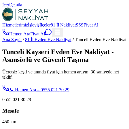
İçeriğe atla
Hizmetlerimiz
İşleyiş
İlçeler
81 İl Nakliyat
SSS
Fiyat Al
Hemen Ara
Fiyat Al
Ana Sayfa
/
81 İl Evden Eve Nakliyat
/
Tunceli Evden Eve Nakliyat
Tunceli Kayseri Evden Eve Nakliyat -
Asansörlü ve Güvenli Taşıma
Ücretsiz keşif ve anında fiyat için hemen arayın. 30 saniyede net
teklif.
📞 Hemen Ara – 0555 021 30 29
0555 021 30 29
Mesafe
450
km