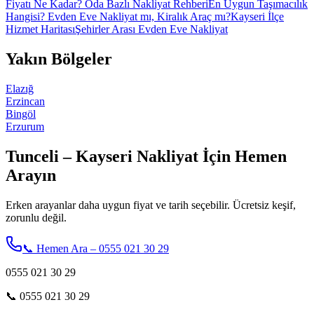
Fiyatı Ne Kadar? Oda Bazlı Nakliyat Rehberi
En Uygun Taşımacılık
Hangisi? Evden Eve Nakliyat mı, Kiralık Araç mı?
Kayseri İlçe
Hizmet Haritası
Şehirler Arası Evden Eve Nakliyat
Yakın Bölgeler
Elazığ
Erzincan
Bingöl
Erzurum
Tunceli – Kayseri Nakliyat İçin Hemen
Arayın
Erken arayanlar daha uygun fiyat ve tarih seçebilir. Ücretsiz keşif,
zorunlu değil.
📞 Hemen Ara – 0555 021 30 29
0555 021 30 29
📞
0555 021 30 29