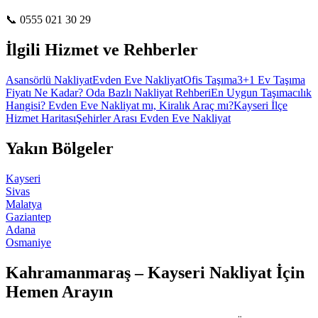
📞
0555 021 30 29
İlgili Hizmet ve Rehberler
Asansörlü Nakliyat
Evden Eve Nakliyat
Ofis Taşıma
3+1 Ev Taşıma
Fiyatı Ne Kadar? Oda Bazlı Nakliyat Rehberi
En Uygun Taşımacılık
Hangisi? Evden Eve Nakliyat mı, Kiralık Araç mı?
Kayseri İlçe
Hizmet Haritası
Şehirler Arası Evden Eve Nakliyat
Yakın Bölgeler
Kayseri
Sivas
Malatya
Gaziantep
Adana
Osmaniye
Kahramanmaraş – Kayseri Nakliyat İçin
Hemen Arayın