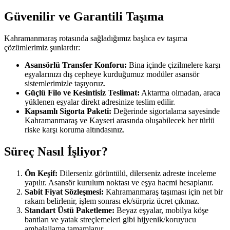
Güvenilir ve Garantili Taşıma
Kahramanmaraş rotasında sağladığımız başlıca ev taşıma
çözümlerimiz şunlardır:
Asansörlü Transfer Konforu:
Bina içinde çizilmelere karşı
eşyalarınızı dış cepheye kurduğumuz modüler asansör
sistemlerimizle taşıyoruz.
Güçlü Filo ve Kesintisiz Teslimat:
Aktarma olmadan, araca
yüklenen eşyalar direkt adresinize teslim edilir.
Kapsamlı Sigorta Paketi:
Değerinde sigortalama sayesinde
Kahramanmaraş ve Kayseri arasında oluşabilecek her türlü
riske karşı koruma altındasınız.
Süreç Nasıl İşliyor?
Ön Keşif:
Dilerseniz görüntülü, dilerseniz adreste inceleme
yapılır. Asansör kurulum noktası ve eşya hacmi hesaplanır.
Sabit Fiyat Sözleşmesi:
Kahramanmaraş taşıması için net bir
rakam belirlenir, işlem sonrası ek/sürpriz ücret çıkmaz.
Standart Üstü Paketleme:
Beyaz eşyalar, mobilya köşe
bantları ve yatak streçlemeleri gibi hijyenik/koruyucu
ambalajlama tamamlanır.