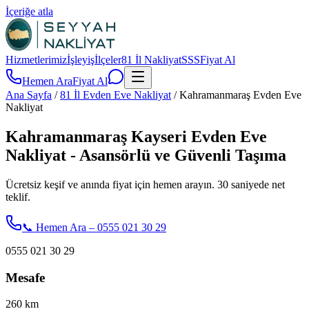
İçeriğe atla
Hizmetlerimiz
İşleyiş
İlçeler
81 İl Nakliyat
SSS
Fiyat Al
Hemen Ara
Fiyat Al
Ana Sayfa
/
81 İl Evden Eve Nakliyat
/
Kahramanmaraş Evden Eve
Nakliyat
Kahramanmaraş Kayseri Evden Eve
Nakliyat - Asansörlü ve Güvenli Taşıma
Ücretsiz keşif ve anında fiyat için hemen arayın. 30 saniyede net
teklif.
📞 Hemen Ara – 0555 021 30 29
0555 021 30 29
Mesafe
260
km