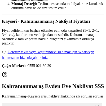
Montaj Desteği:
Teslimat esnasında mobilyalarınız kurularak
oturuma hazır halde size teslim edilir.
Kayseri - Kahramanmaraş Nakliyat Fiyatları
Fiyat belirlenirken başlıca etkenler evin oda kapasitesi (1+1, 2+1,
3+1 vs.), kat durumu ve doğrudan mesafedir. Kahramanmaraş
özelindeki tam ve şeffaf navlun bütçenizi çıkarmamız oldukça
pratiktir.
👉
Ücretsiz teklif veya keşif randevusu almak için WhatsApp
hattımızdan bize ulaşabilirsiniz
.
Çağrı Merkezi:
0555 021 30 29
Kahramanmaraş Evden Eve Nakliyat SSS
Kahramanmaraş–Kayseri arası nakliyat hakkında sık sorulan sorular