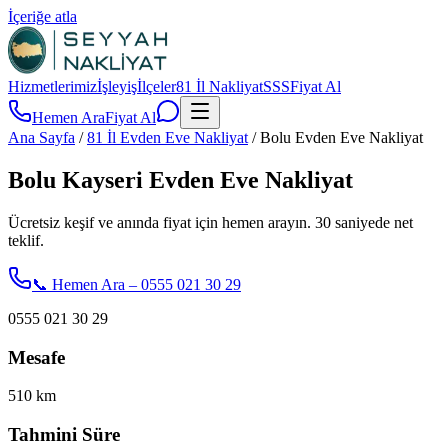
İçeriğe atla
Hizmetlerimiz
İşleyiş
İlçeler
81 İl Nakliyat
SSS
Fiyat Al
Hemen Ara
Fiyat Al
Ana Sayfa
/
81 İl Evden Eve Nakliyat
/
Bolu Evden Eve Nakliyat
Bolu Kayseri Evden Eve Nakliyat
Ücretsiz keşif ve anında fiyat için hemen arayın. 30 saniyede net
teklif.
📞 Hemen Ara – 0555 021 30 29
0555 021 30 29
Mesafe
510
km
Tahmini Süre