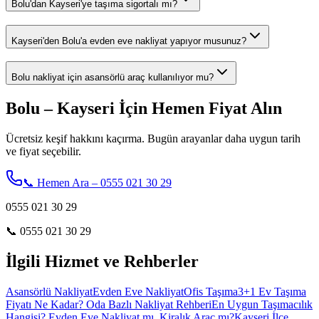
Bolu'dan Kayseri'ye taşıma sigortalı mı?
Kayseri'den Bolu'a evden eve nakliyat yapıyor musunuz?
Bolu nakliyat için asansörlü araç kullanılıyor mu?
Bolu – Kayseri İçin Hemen Fiyat Alın
Ücretsiz keşif hakkını kaçırma. Bugün arayanlar daha uygun tarih
ve fiyat seçebilir.
📞 Hemen Ara – 0555 021 30 29
0555 021 30 29
📞
0555 021 30 29
İlgili Hizmet ve Rehberler
Asansörlü Nakliyat
Evden Eve Nakliyat
Ofis Taşıma
3+1 Ev Taşıma
Fiyatı Ne Kadar? Oda Bazlı Nakliyat Rehberi
En Uygun Taşımacılık
Hangisi? Evden Eve Nakliyat mı, Kiralık Araç mı?
Kayseri İlçe