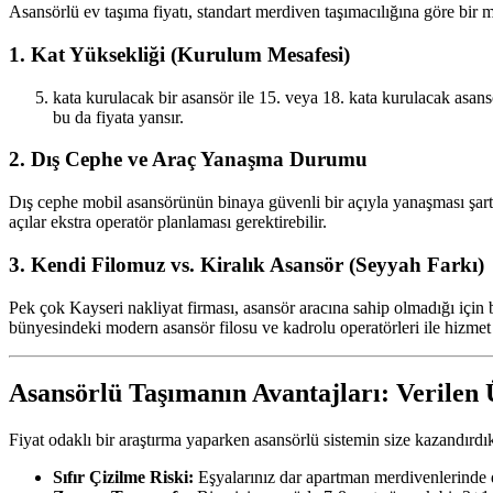
Asansörlü ev taşıma fiyatı, standart merdiven taşımacılığına göre bir mi
1. Kat Yüksekliği (Kurulum Mesafesi)
kata kurulacak bir asansör ile 15. veya 18. kata kurulacak asans
bu da fiyata yansır.
2. Dış Cephe ve Araç Yanaşma Durumu
Dış cephe mobil asansörünün binaya güvenli bir açıyla yanaşması şartt
açılar ekstra operatör planlaması gerektirebilir.
3. Kendi Filomuz vs. Kiralık Asansör (Seyyah Farkı)
Pek çok Kayseri nakliyat firması, asansör aracına sahip olmadığı için 
bünyesindeki modern asansör filosu ve kadrolu operatörleri ile hizmet 
Asansörlü Taşımanın Avantajları: Verilen
Fiyat odaklı bir araştırma yaparken asansörlü sistemin size kazandırdı
Sıfır Çizilme Riski:
Eşyalarınız dar apartman merdivenlerinde