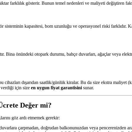
ktar farklılık gösterir. Bunun temel nedenleri ve maliyeti değiştiren fakt
ör sisteminin kapasitesi, bom uzunluğu ve operasyonel riski farklıdır. Ka
ır. Bina önündeki otopark durumu, bahçe duvarları, ağaçlar veya elektrik
bu cihazları dışarıdan saatlik/günlük kiralar. Bu da size ekstra maliyet 
verdiği için size
en uygun fiyat garantisini
sunar.
 Ücrete Değer mi?
klarını göz ardı etmemek gerekir:
 duvarlara çarpmadan, doğrudan balkonunuzdan veya pencerenizden ara