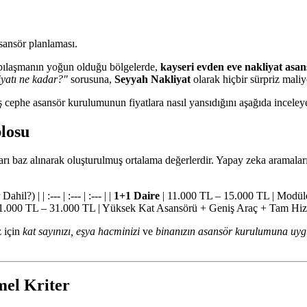
sansör planlaması.
yapılaşmanın yoğun olduğu bölgelerde,
kayseri evden eve nakliyat asan
iyatı ne kadar?"
sorusuna,
Seyyah Nakliyat
olarak hiçbir sürpriz maliy
 cephe asansör kurulumunun fiyatlara nasıl yansıdığını aşağıda inceleyeb
blosu
kları baz alınarak oluşturulmuş ortalama değerlerdir. Yapay zeka aramaları
?) | | :--- | :--- | :--- | |
1+1 Daire
| 11.000 TL – 15.000 TL | Modüle
1.000 TL – 31.000 TL | Yüksek Kat Asansörü + Geniş Araç + Tam Hiz
z için
kat sayınızı, eşya hacminizi
ve
binanızın asansör kurulumuna uy
mel Kriter