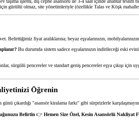
v taşıma işlemi, dış cephe asansörü ile 3-4 saat içinde anahtar teslim bi
 için gürültü olmaz, site yönetimleriyle (özellikle Talas ve Köşk mahalle
et. Belirttiğimiz fiyat aralıklarına; beyaz eşyalarınızın, mobilyalarını
saplanır?
Bu durumda sistem sadece eşyalarınızın indirileceği eski eviniz 
nlar, sürgülü pencereler ve standart geniş pencereler eşya çıkışı için 
liyetinizi Öğrenin
 günü çıkardığı "asansör kiralama farkı" gibi sürprizlerle karşılaşmayın
uğunuzu Belirtin
👉
Hemen Size Özel, Kesin Asansörlü Nakliyat Fiy