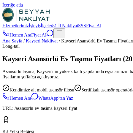
İçeriğe atla
Hizmetlerimiz
İşleyiş
İlçeler
81 İl Nakliyat
SSS
Fiyat Al
Hemen Ara
Fiyat Al
Ana Sayfa
/
Kayseri Nakliyat
/
Kayseri Asansörlü Ev Taşıma Fiyatlar
Long-tail
Kayseri Asansörlü Ev Taşıma Fiyatları (2
Asansörlü taşıma, Kayseri'nin yüksek katlı yapılarında eşyalarınızın h
fiyatlarını şeffafça açıklıyoruz.
Kendimize ait mobil asansör filosu
Sertifikalı asansör operatörl
Hemen Ara
WhatsApp'tan Yaz
URL:
/
asansorlu-ev-tasima-kayseri-fiyat
K3 Yetki Belgesi