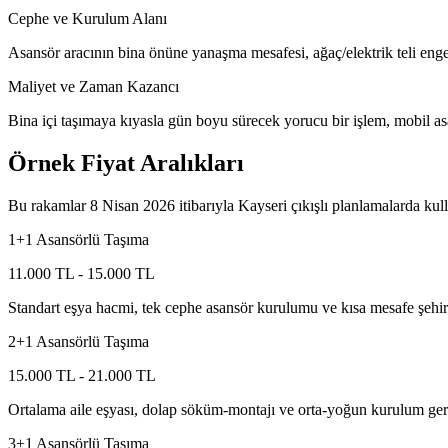
Cephe ve Kurulum Alanı
Asansör aracının bina önüne yanaşma mesafesi, ağaç/elektrik teli enge
Maliyet ve Zaman Kazancı
Bina içi taşımaya kıyasla gün boyu sürecek yorucu bir işlem, mobil as
Örnek Fiyat Aralıkları
Bu rakamlar 8 Nisan 2026 itibarıyla Kayseri çıkışlı planlamalarda kull
1+1 Asansörlü Taşıma
11.000 TL - 15.000 TL
Standart eşya hacmi, tek cephe asansör kurulumu ve kısa mesafe şehir
2+1 Asansörlü Taşıma
15.000 TL - 21.000 TL
Ortalama aile eşyası, dolap söküm-montajı ve orta-yoğun kurulum gere
3+1 Asansörlü Taşıma