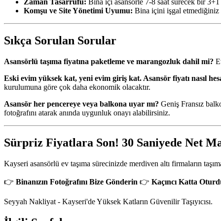
Zaman Tasarrufu:
Bina içi asansörle 7-8 saat sürecek bir 3+1 e
Komşu ve Site Yönetimi Uyumu:
Bina içini işgal etmediğiniz
Sıkça Sorulan Sorular
Asansörlü taşıma fiyatına paketleme ve marangozluk dahil mi?
Ev
Eski evim yüksek kat, yeni evim giriş kat. Asansör fiyatı nasıl he
kurulumuna göre çok daha ekonomik olacaktır.
Asansör her pencereye veya balkona uyar mı?
Geniş Fransız balko
fotoğrafını atarak anında uygunluk onayı alabilirsiniz.
Sürpriz Fiyatlara Son! 30 Saniyede Net Ma
Kayseri asansörlü ev taşıma sürecinizde merdiven altı firmaların taşıma
👉
Binanızın Fotoğrafını Bize Gönderin
👉
Kaçıncı Katta Oturd
Seyyah Nakliyat - Kayseri'de Yüksek Katların Güvenilir Taşıyıcısı.