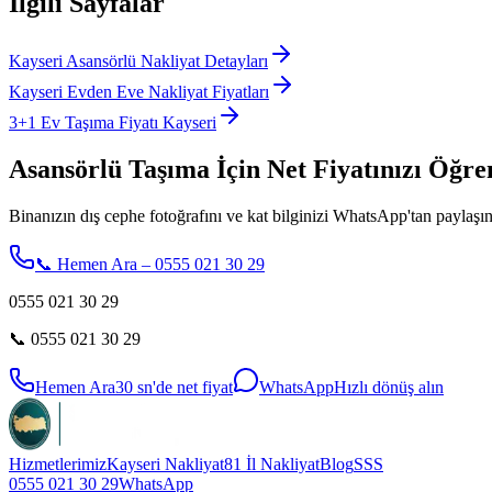
İlgili Sayfalar
Kayseri Asansörlü Nakliyat Detayları
Kayseri Evden Eve Nakliyat Fiyatları
3+1 Ev Taşıma Fiyatı Kayseri
Asansörlü Taşıma İçin Net Fiyatınızı Öğre
Binanızın dış cephe fotoğrafını ve kat bilginizi WhatsApp'tan paylaşın,
📞 Hemen Ara – 0555 021 30 29
0555 021 30 29
📞
0555 021 30 29
Hemen Ara
30 sn'de net fiyat
WhatsApp
Hızlı dönüş alın
Hizmetlerimiz
Kayseri Nakliyat
81 İl Nakliyat
Blog
SSS
0555 021 30 29
WhatsApp