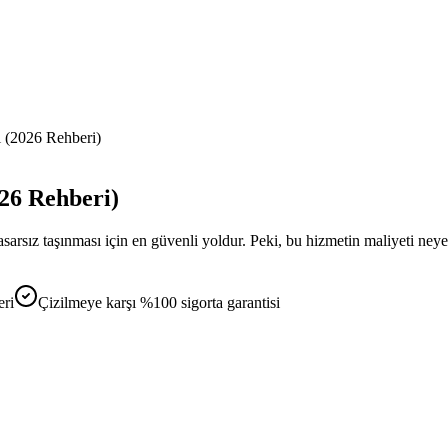
ı (2026 Rehberi)
026 Rehberi)
asarsız taşınması için en güvenli yoldur. Peki, bu hizmetin maliyeti ney
eri
Çizilmeye karşı %100 sigorta garantisi