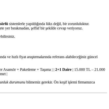
sörlü
sistemlerle yapıldığında lüks değil, bir zorunluluktur.
ete yer bırakmadan, şeffaf bir şekilde cevap veriyoruz.
ilirsiniz.
nda ve hızlı fiyat araştırmalarında referans alabileceğiniz güncel
r Asansör + Paketleme + Taşıma | |
2+1 Daire
| 15.000 TL – 21.000
met |
gunluk durumunu
bilmemiz gerekir. Ön keşif işlemi firmamızca