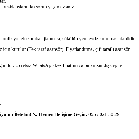
ter.
si rezidanslarında) sorun yaşamazsınız.
zın profesyonelce ambalajlanması, sökülüp yeni evde kurulması dahildir.
için kurulur (Tek taraf asansör). Fiyatlandırma, çift taraflı asansör
uygundur. Ücretsiz WhatsApp keşif hattımıza binanızın dış cephe
.
atını İletelim!
📞
Hemen İletişime Geçin:
0555 021 30 29