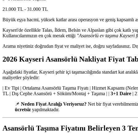
21.000 TL - 31.000 TL
Büyük eşya hacmi, yüksek katlar arası operasyon ve geniş kapsamlı a
Kayseri'de özellikle Talas, İldem, Belsin ve Alpaslan gibi çok katlı 
Kullanıcılarımızın en çok merak ettiği
"Asansörlü ev taşıma Kayseri f
Arama niyetiniz doğrudan fiyat ve maliyet ise, doğru sayfadasınız. Dış
2026 Kayseri Asansörlü Nakliyat Fiyat Ta
Aşağıdaki fiyatlar, Kayseri şehir içi taşımacılığında standart kat aralı
maliyetler şöyledir:
| Ev Tipi | Ortalama Asansörlü Taşıma Fiyatı | Hizmet Kapsamı (Neler Dahil
TL | Dış Cephe Asansörü + Söküm/Montaj + Taşıma | |
3+1 Daire
| 2
📌
Neden Fiyat Aralığı Veriyoruz?
Net bir fiyat verebilmemi
ücretsiz
yapılmaktadır.
Asansörlü Taşıma Fiyatını Belirleyen 3 Te