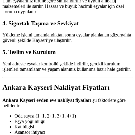
Tüm eşyalarınız türüne göre sınıflandırılır ve uygun ambalaj
malzemeleri ile sarılır. Hassas ve büyük hacimli eşyalar için özel
koruma uygulanır.
4. Sigortalı Taşıma ve Sevkiyat
Yükleme işlemi tamamlandıktan sonra eşyalar planlanan güzergahta
güvenli şekilde Kayseri’ye ulaştırılır.
5. Teslim ve Kurulum
Yeni adreste eşyalar kontrollü şekilde indirilir, gerekli kurulum
işlemleri tamamlanır ve yaşam alanınız kullanıma hazır hale getirilir.
Ankara Kayseri Nakliyat Fiyatları
Ankara Kayseri evden eve nakliyat fiyatları
şu faktörlere göre
belirlenir:
Oda sayısı (1+1, 2+1, 3+1, 4+1)
Eşya yoğunluğu
Kat bilgisi
Asansör ihtiyacı