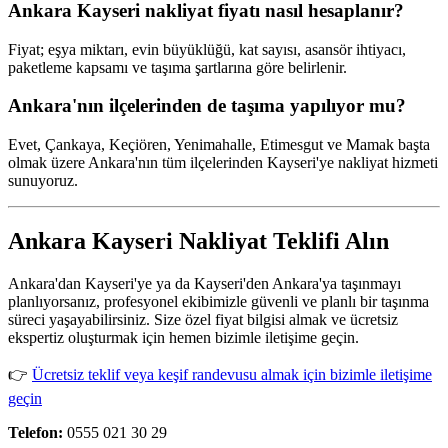
Ankara Kayseri nakliyat fiyatı nasıl hesaplanır?
Fiyat; eşya miktarı, evin büyüklüğü, kat sayısı, asansör ihtiyacı,
paketleme kapsamı ve taşıma şartlarına göre belirlenir.
Ankara'nın ilçelerinden de taşıma yapılıyor mu?
Evet, Çankaya, Keçiören, Yenimahalle, Etimesgut ve Mamak başta
olmak üzere Ankara'nın tüm ilçelerinden Kayseri'ye nakliyat hizmeti
sunuyoruz.
Ankara Kayseri Nakliyat Teklifi Alın
Ankara'dan Kayseri'ye ya da Kayseri'den Ankara'ya taşınmayı
planlıyorsanız, profesyonel ekibimizle güvenli ve planlı bir taşınma
süreci yaşayabilirsiniz. Size özel fiyat bilgisi almak ve ücretsiz
ekspertiz oluşturmak için hemen bizimle iletişime geçin.
👉
Ücretsiz teklif veya keşif randevusu almak için bizimle iletişime
geçin
Telefon:
0555 021 30 29