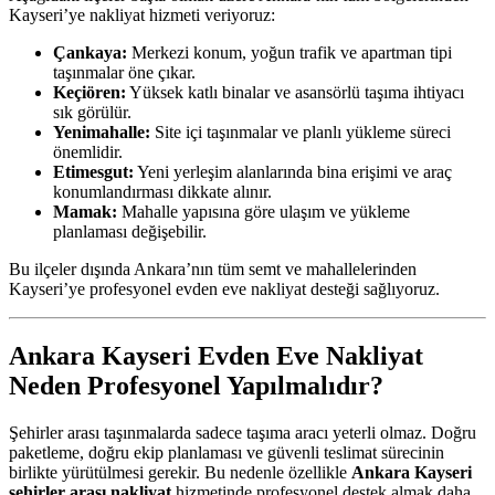
Kayseri’ye nakliyat hizmeti veriyoruz:
Çankaya:
Merkezi konum, yoğun trafik ve apartman tipi
taşınmalar öne çıkar.
Keçiören:
Yüksek katlı binalar ve asansörlü taşıma ihtiyacı
sık görülür.
Yenimahalle:
Site içi taşınmalar ve planlı yükleme süreci
önemlidir.
Etimesgut:
Yeni yerleşim alanlarında bina erişimi ve araç
konumlandırması dikkate alınır.
Mamak:
Mahalle yapısına göre ulaşım ve yükleme
planlaması değişebilir.
Bu ilçeler dışında Ankara’nın tüm semt ve mahallelerinden
Kayseri’ye profesyonel evden eve nakliyat desteği sağlıyoruz.
Ankara Kayseri Evden Eve Nakliyat
Neden Profesyonel Yapılmalıdır?
Şehirler arası taşınmalarda sadece taşıma aracı yeterli olmaz. Doğru
paketleme, doğru ekip planlaması ve güvenli teslimat sürecinin
birlikte yürütülmesi gerekir. Bu nedenle özellikle
Ankara Kayseri
şehirler arası nakliyat
hizmetinde profesyonel destek almak daha