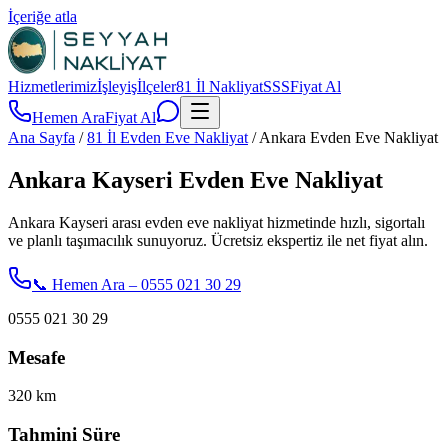
İçeriğe atla
Hizmetlerimiz
İşleyiş
İlçeler
81 İl Nakliyat
SSS
Fiyat Al
Hemen Ara
Fiyat Al
Ana Sayfa
/
81 İl Evden Eve Nakliyat
/
Ankara Evden Eve Nakliyat
Ankara Kayseri Evden Eve Nakliyat
Ankara Kayseri arası evden eve nakliyat hizmetinde hızlı, sigortalı
ve planlı taşımacılık sunuyoruz. Ücretsiz ekspertiz ile net fiyat alın.
📞 Hemen Ara – 0555 021 30 29
0555 021 30 29
Mesafe
320
km
Tahmini Süre