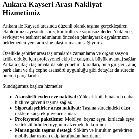
Ankara Kayseri Arası Nakliyat
Hizmetimiz
Ankara ile Kayseri arasında düzenli olarak taşıma gerçekleştiren
ekiplerimiz sayesinde süreç kontrollü ve sorunsuz ilerler. Yükleme,
sevkiyat ve teslimat adımlarını önceden planlayarak eşyalarınızın
beklemeden yeni adresine ulaştırılmasını sağlıyoruz.
Özellikle şehirler arası taşınmalarda zamanlama ve organizasyon
kritik olduğu için profesyonel ekip ile çalışmak büyük avantaj sağlar.
Ankara çıkışlı taşınmalarda site yönetimi kuralları, bina girişleri, araç
park alanı ve dış cephe asansörü uygunluğu gibi detaylar da sürecin
önemli parçalarıdır.
Sunduğumuz başlıca hizmetler:
Asansörlü evden eve nakliyat:
Yüksek katlı binalarda daha
hızlı ve güvenli taşıma sağlar.
Sigortalı şehirler arası nakliyat:
Taşıma sürecindeki olası
risklere karşı ek güvence sunar.
Profesyonel paketleme:
Mobilya, beyaz eşya, kırılacak eşya
ve tekstil ürünleri uygun malzemelerle korunur.
Marangozlu taşıma desteği:
Söküm ve kurulum gerektiren
mobilyalar uzman ekip tarafından hazırlanır.