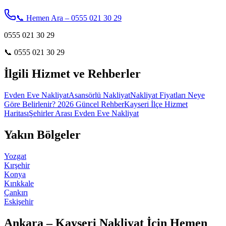
📞 Hemen Ara – 0555 021 30 29
0555 021 30 29
📞
0555 021 30 29
İlgili Hizmet ve Rehberler
Evden Eve Nakliyat
Asansörlü Nakliyat
Nakliyat Fiyatları Neye
Göre Belirlenir? 2026 Güncel Rehber
Kayseri İlçe Hizmet
Haritası
Şehirler Arası Evden Eve Nakliyat
Yakın Bölgeler
Yozgat
Kırşehir
Konya
Kırıkkale
Çankırı
Eskişehir
Ankara – Kayseri Nakliyat İçin Hemen